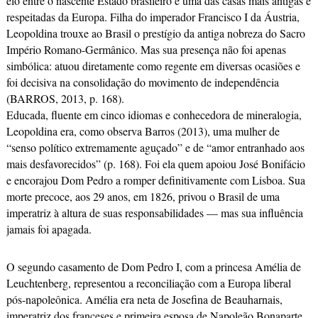
elo entre o nascente Estado brasileiro e uma das casas mais antigas e
respeitadas da Europa. Filha do imperador Francisco I da Áustria,
Leopoldina trouxe ao Brasil o prestígio da antiga nobreza do Sacro
Império Romano-Germânico. Mas sua presença não foi apenas
simbólica: atuou diretamente como regente em diversas ocasiões e
foi decisiva na consolidação do movimento de independência
(BARROS, 2013, p. 168).
Educada, fluente em cinco idiomas e conhecedora de mineralogia,
Leopoldina era, como observa Barros (2013), uma mulher de
“senso político extremamente aguçado” e de “amor entranhado aos
mais desfavorecidos” (p. 168). Foi ela quem apoiou José Bonifácio
e encorajou Dom Pedro a romper definitivamente com Lisboa. Sua
morte precoce, aos 29 anos, em 1826, privou o Brasil de uma
imperatriz à altura de suas responsabilidades — mas sua influência
jamais foi apagada.
O segundo casamento de Dom Pedro I, com a princesa Amélia de
Leuchtenberg, representou a reconciliação com a Europa liberal
pós-napoleônica. Amélia era neta de Josefina de Beauharnais,
imperatriz dos franceses e primeira esposa de Napoleão Bonaparte.