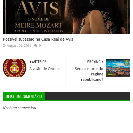
Possível sucessão na Casa Real de Avis
August 06, 2026
0
ANTERIOR
PRÓXIMO
A visão de Orique
Seria a morte do
regime
republicano?
DEIXE UM COMENTÁRIO
Nenhum comentário