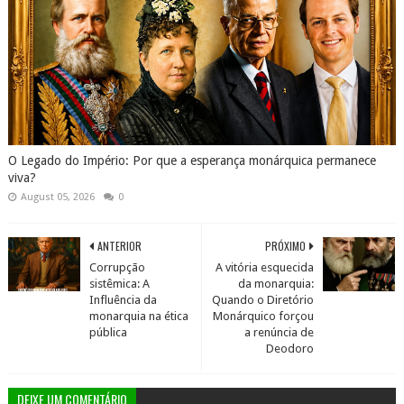
O Legado do Império: Por que a esperança monárquica permanece
viva?
August 05, 2026
0
ANTERIOR
PRÓXIMO
Corrupção
A vitória esquecida
sistêmica: A
da monarquia:
Influência da
Quando o Diretório
monarquia na ética
Monárquico forçou
pública
a renúncia de
Deodoro
DEIXE UM COMENTÁRIO