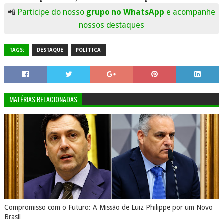
📲
Participe do nosso
grupo no WhatsApp
e acompanhe
nossos destaques
TAGS:
DESTAQUE
POLÍTICA
MATÉRIAS RELACIONADAS
Compromisso com o Futuro: A Missão de Luiz Philippe por um Novo
Brasil