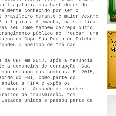
ga trajetória nos bastidores do
nalmente conhecido por ser o
l brasileiro durante o maior vexame
7 a 1 para a Alemanha, na semifinal
Mas seu nome também carrega outro
trangimento público ao "roubar" uma
iação da Copa São Paulo de Futebol
rendeu o apelido de “Zé das
a da CBF em 2012, após a renúncia
io a denúncias de corrupção. Sua
 não escapou das sombras. Em 2015,
edido do FBI, como parte do
 abalou a FIFA e expôs os
ol mundial. Acusado de receber
ireitos de transmissão, foi
 Estados Unidos e passou parte da