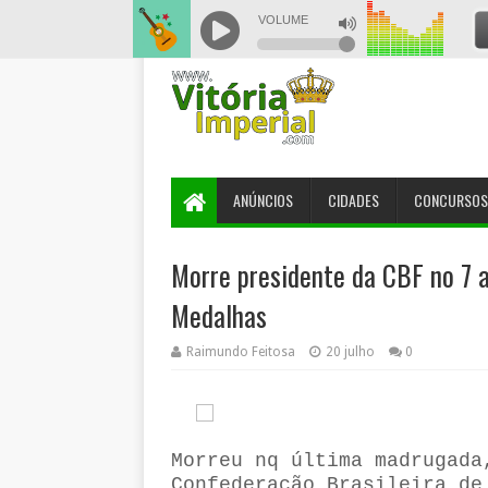
ANÚNCIOS
CIDADES
CONCURSOS
Morre presidente da CBF no 7 
Medalhas
Raimundo Feitosa
20 julho
0
Morreu nq última madrugada
Confederação Brasileira de