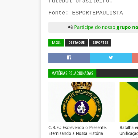
futebol brasileiro.
Fonte: ESPORTEPAULISTA
📲
Participe do nosso
grupo n
TAGS:
DESTAQUE
ESPORTES
MATÉRIAS RELACIONADAS
C.B.E.: Escrevendo o Presente,
Batalha 
Eternizando a Nossa História
Unificaçã