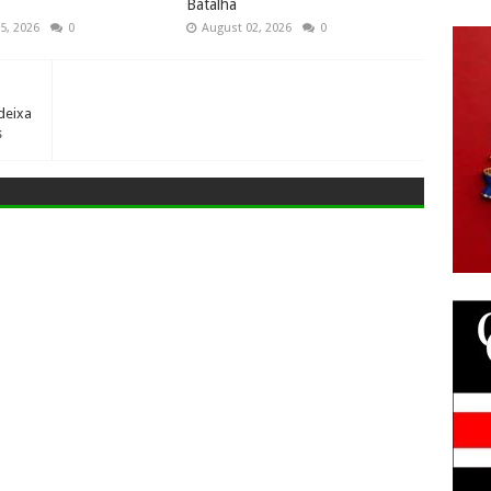
Batalha
5, 2026
0
August 02, 2026
0
deixa
s