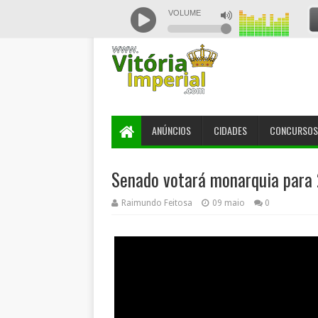
ANÚNCIOS
CIDADES
CONCURSOS
Senado votará monarquia para
Raimundo Feitosa
09 maio
0