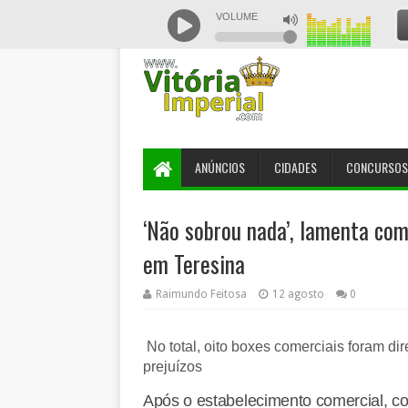
ANÚNCIOS
CIDADES
CONCURSOS
‘Não sobrou nada’, lamenta com
em Teresina
Raimundo Feitosa
12 agosto
0
No total, oito boxes comerciais foram d
prejuízos
Após o estabelecimento comercial, c