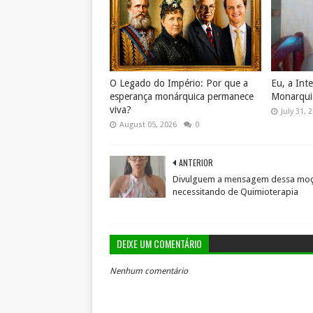
O Legado do Império: Por que a
Eu, a Intel
esperança monárquica permanece
Monarquia
viva?
July 31, 
August 05, 2026
0
ANTERIOR
Divulguem a mensagem dessa mo
necessitando de Quimioterapia
DEIXE UM COMENTÁRIO
Nenhum comentário