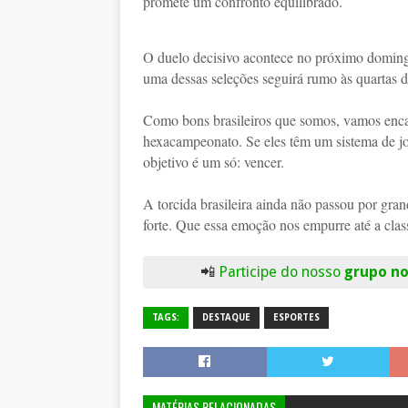
promete um confronto equilibrado.
O duelo decisivo acontece no próximo domingo,
uma dessas seleções seguirá rumo às quartas de
Como bons brasileiros que somos, vamos enc
hexacampeonato. Se eles têm um sistema de jog
objetivo é um só: vencer.
A torcida brasileira ainda não passou por gra
forte. Que essa emoção nos empurre até a clas
📲
Participe do nosso
grupo n
TAGS:
DESTAQUE
ESPORTES
MATÉRIAS RELACIONADAS