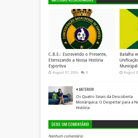
C.B.E.: Escrevendo o Presente,
Batalha 
Eternizando a Nossa História
Unificaçã
Esportiva
Municipal
August 07, 2026
0
August 0
ANTERIOR
Os Quatro Sinais da Descoberta
Monárquica: O Despertar para a N
História
DEIXE UM COMENTÁRIO
Nenhum comentário