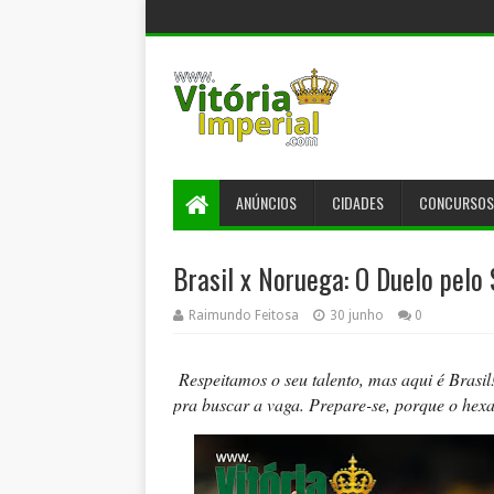
ANÚNCIOS
CIDADES
CONCURSOS
Brasil x Noruega: O Duelo pelo
Raimundo Feitosa
30 junho
0
Respeitamos o seu talento, mas aqui é Brasi
pra buscar a vaga. Prepare-se, porque o hex