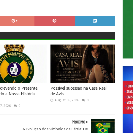
screvendo o Presente,
Possível sucessão na Casa Real
do a Nossa História
de Avis
August 06, 2026
0
7, 2026
0
PRÓXIMO
A Evolução dos Símbolos da Pátria: De