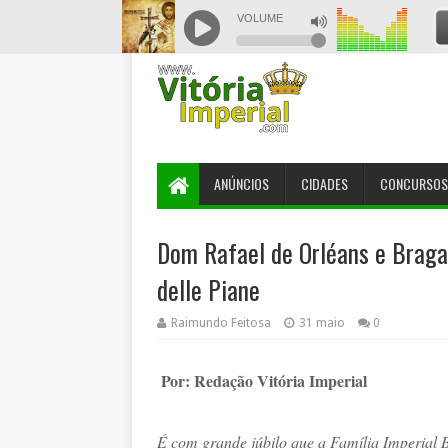
ANÚNCIOS
CIDADES
CONCURSOS
Dom Rafael de Orléans e Brag
delle Piane
Raimundo Feitosa
31 maio
0
Por: Redação Vitória Imperial
É com grande júbilo que a Família Imperial B