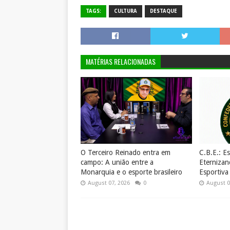
TAGS:
CULTURA
DESTAQUE
MATÉRIAS RELACIONADAS
O Terceiro Reinado entra em
C.B.E.: E
campo: A união entre a
Eternizan
Monarquia e o esporte brasileiro
Esportiva
August 07, 2026
0
August 0