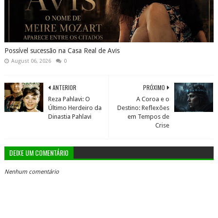
Possível sucessão na Casa Real de Avis
August 06, 2026
0
ANTERIOR
PRÓXIMO
Reza Pahlavi: O
A Coroa e o
Último Herdeiro da
Destino: Reflexões
Dinastia Pahlavi
em Tempos de
Crise
DEIXE UM COMENTÁRIO
Nenhum comentário