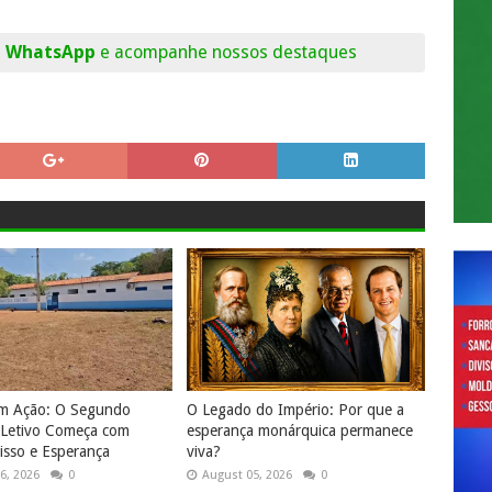
o WhatsApp
e acompanhe nossos destaques
em Ação: O Segundo
O Legado do Império: Por que a
 Letivo Começa com
esperança monárquica permanece
sso e Esperança
viva?
6, 2026
0
August 05, 2026
0