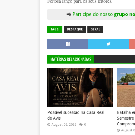
Feitosa lanço para os seus leitores.
📲
Participe do nosso
grupo n
TAGS:
DESTAQUE
GERAL
MATÉRIAS RELACIONADAS
Possível sucessão na Casa Real
Batalha 
de Avis
Semestre
Compromi
August 06, 2026
0
August 0