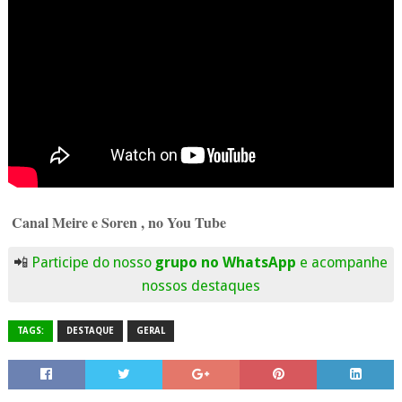
Canal Meire e Soren , no You Tube
📲
Participe do nosso
grupo no WhatsApp
e acompanhe
nossos destaques
TAGS:
DESTAQUE
GERAL