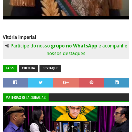
Vitória Imperial
📲
Participe do nosso
grupo no WhatsApp
e acompanhe
nossos destaques
TAGS:
CULTURA
DESTAQUE
MATÉRIAS RELACIONADAS