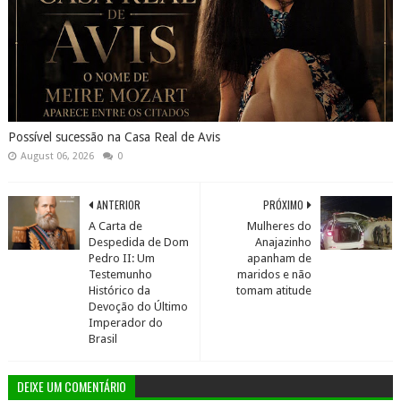
Possível sucessão na Casa Real de Avis
August 06, 2026
0
ANTERIOR
PRÓXIMO
A Carta de
Mulheres do
Despedida de Dom
Anajazinho
Pedro II: Um
apanham de
Testemunho
maridos e não
Histórico da
tomam atitude
Devoção do Último
Imperador do
Brasil
DEIXE UM COMENTÁRIO