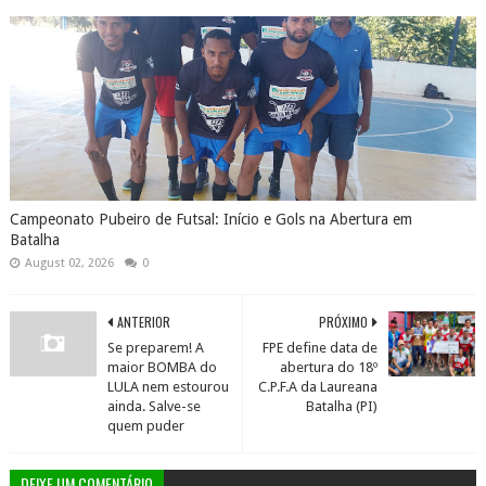
Campeonato Pubeiro de Futsal: Início e Gols na Abertura em
Batalha
August 02, 2026
0
ANTERIOR
PRÓXIMO
Se preparem! A
FPE define data de
maior BOMBA do
abertura do 18º
LULA nem estourou
C.P.F.A da Laureana
ainda. Salve-se
Batalha (PI)
quem puder
DEIXE UM COMENTÁRIO