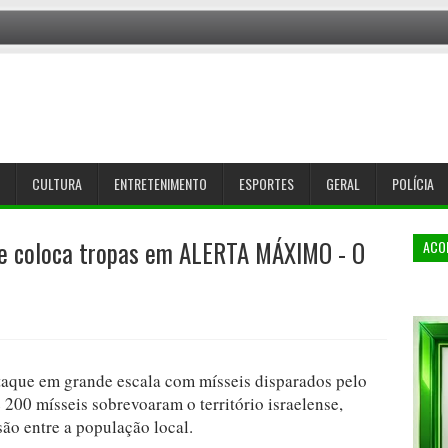
CULTURA
ENTRETENIMENTO
ESPORTES
GERAL
POLÍCIA
 e coloca tropas em ALERTA MÁXIMO - O
ACO
 ataque em grande escala com mísseis disparados pelo
e 200 mísseis sobrevoaram o território israelense,
ão entre a população local.