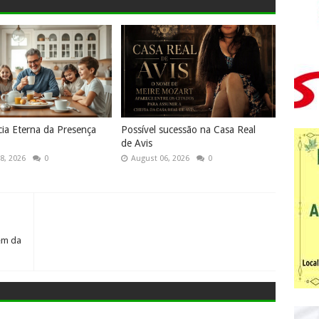
cia Eterna da Presença
Possível sucessão na Casa Real
de Avis
8, 2026
0
August 06, 2026
0
em da