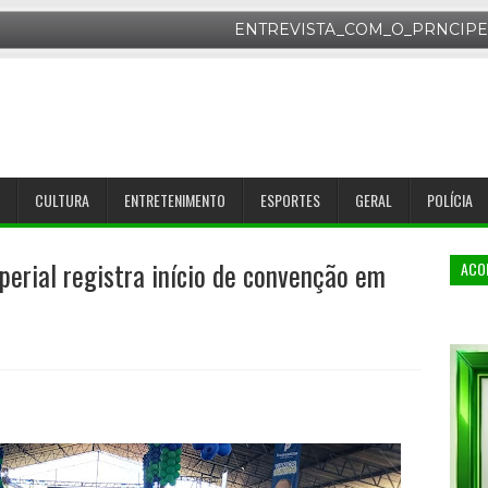
CULTURA
ENTRETENIMENTO
ESPORTES
GERAL
POLÍCIA
erial registra início de convenção em
ACO