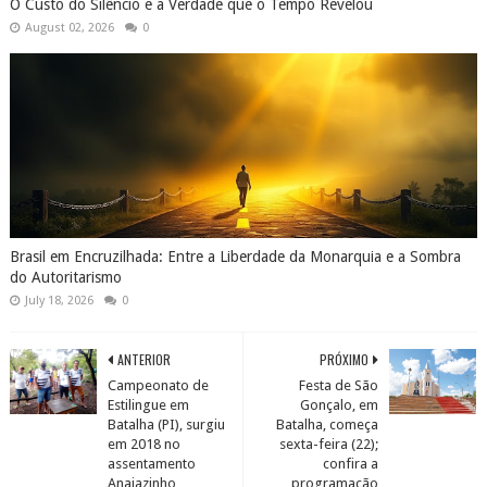
O Custo do Silêncio e a Verdade que o Tempo Revelou
August 02, 2026
0
Brasil em Encruzilhada: Entre a Liberdade da Monarquia e a Sombra
do Autoritarismo
July 18, 2026
0
ANTERIOR
PRÓXIMO
Campeonato de
Festa de São
Estilingue em
Gonçalo, em
Batalha (PI), surgiu
Batalha, começa
em 2018 no
sexta-feira (22);
assentamento
confira a
Anajazinho
programação