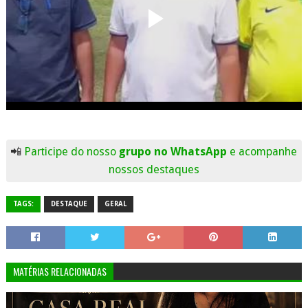
📲
Participe do nosso
grupo no WhatsApp
e acompanhe
nossos destaques
TAGS:
DESTAQUE
GERAL
MATÉRIAS RELACIONADAS