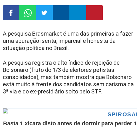
Com
Com
Com
Com
Com
Com
A pesquisa Brasmarket é uma das primeiras a fazer
uma apuração isenta, imparcial e honesta da
partil
partil
partil
partil
partil
partil
situação política no Brasil.
har
har
har
har
har
har
A pesquisa registra o alto índice de rejeição de
Bolsonaro (fruto do 1/3 de eleitores petistas
no
no
no
no
no
no
consolidados), mas também mostra que Bolsonaro
está muito à frente dos candidatos sem carisma da
Face
What
Twitt
Mes
Tele
Parle
3ª via e do ex-presidiário solto pelo STF.
book
sapp
er
seng
gram
r
SPIROSA
er
Basta 1 xícara disto antes de dormir para perder 1