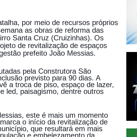
atalha, por meio de recursos próprios
 semana as obras de reforma das
rro Santa Cruz (Cruizinhas). Os
ojeto de revitalização de espaços
 gestão prefeito João Messias.
utadas pela Construtora São
clusão previsto para 90 dias. A
ê a troca de piso, espaço de lazer,
e led, paisagismo, dentre outros
Messias, este é mais um momento
marca o início da revitalização de
município, que resultará em mais
população e embelezamento da