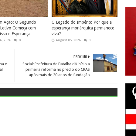
em Ação: O Segundo
O Legado do Império: Por que a
 Letivo Começa com
esperança monárquica permanece
sso e Esperança
viva?
6, 2026
0
August 05, 2026
0
PRÓXIMO
rma e
Social: Prefeitura de Batalha dá início a
al
primeira reforma no prédio do CRAS
após mais de 20 anos de fundação