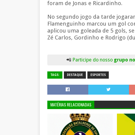
foram de Jonas e Ricardinho.
No segundo jogo da tarde jogara
Flamenguinho marcou um gol com 
aplicou uma goleada de 5 gols, s
Zé Carlos, Gordinho e Rodrigo (du
📲
Participe do nosso
grupo n
TAGS:
DESTAQUE
ESPORTES
MATÉRIAS RELACIONADAS