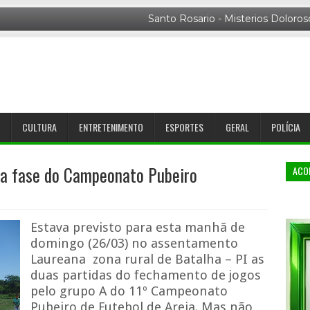
CULTURA
ENTRETENIMENTO
ESPORTES
GERAL
POLÍCIA
ira fase do Campeonato Pubeiro
ACO
Estava previsto para esta manhã de
domingo (26/03) no assentamento
Laureana zona rural de Batalha – PI as
duas partidas do fechamento de jogos
pelo grupo A do 11º Campeonato
Pubeiro de Futebol de Areia. Mas não