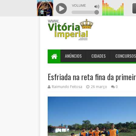
ANÚNCIOS
CIDADES
CONCURSOS
Esfriada na reta fina da prime
Raimundo Feitosa
26 março
0